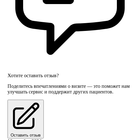
разделение синехий;
удаление контагиозного моллюска;
пункции гигром;
диагностика и лечение детей с хирургической
патологией;
проведение профилактических осмотров детей всех
возрастных групп;
знание принципов лечения, побочных явлений и
осложнений применяемой терапии;
Хотите оставить отзыв?
Поделитесь впечатлениями о визите — это поможет нам
улучшать сервис и поддержит других пациентов.
Оставить отзыв