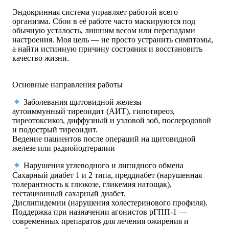
Эндокринная система управляет работой всего
организма. Сбои в её работе часто маскируются под
обычную усталость, лишним весом или перепадами
настроения. Моя цель — не просто устранить симптомы,
а найти истинную причину состояния и восстановить
качество жизни.
Основные направления работы
Заболевания щитовидной железы
аутоиммунный тиреоидит (АИТ), гипотиреоз,
тиреотоксикоз, диффузный и узловой зоб, послеродовой
и подострый тиреоидит.
Ведение пациентов после операций на щитовидной
железе или радиойодтерапии
Нарушения углеводного и липидного обмена
Сахарный диабет 1 и 2 типа, преддиабет (нарушенная
толерантность к глюкозе, гликемия натощак),
гестационный сахарный диабет.
Дислипидемии (нарушения холестеринового профиля).
Поддержка при назначении агонистов рГПП-1 —
современных препаратов для лечения ожирения и