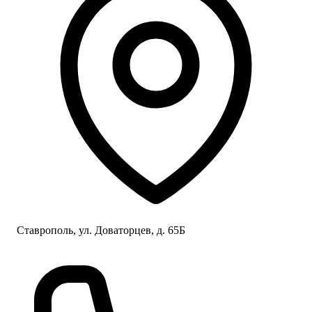
-это позволяет не только назначить правильную
медикаментозную терапию, но и сразу скорректировать
питание
Доказательный подход. Работаю по международным
клиническим рекомендациям. Исключаю
необоснованные назначения.
Как проходит приём
1. Детальный разбор. Сбор анамнеза, анализ жалоб и
образа жизни.
2. Точная диагностика. Назначение только необходимых
анализов и исследований.
3. Разработка стратегии. Составление плана лечения,
питания и коррекции дефицитов.
4. Сопровождение. Динамическое наблюдение и
корректировка терапии под ваш результат.
Ваша безопасность, комфорт и долгосрочный результат-
Ставрополь, ул. Доваторцев, д. 65Б
главный приоритет.