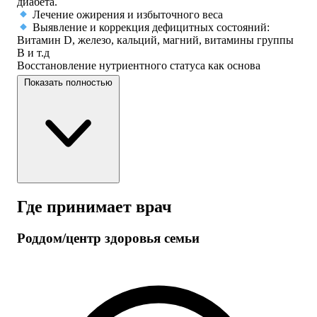
диабета.
Лечение ожирения и избыточного веса
Выявление и коррекция дефицитных состояний:
Витамин D, железо, кальций, магний, витамины группы
B и т.д
Восстановление нутриентного статуса как основа
здоровья.
Показать полностью
Репродуктивная эндокринология (женщины и
мужчины)
Синдром поликистозных яичников (СПКЯ),
гиперпролактинемия, гирсутизм.
Планирование беременности, женское и мужское
бесплодие (комплексное ведение), дефицит андрогенов у
мужчин.
Нарушения фосфорно-кальциевого обмена
Где принимает врач
Остеопороз, остеопения, гипер- и гипопаратиреоз.
Обследование гипофиза и надпочечников
Исключение гормонально-активных образований
Роддом/центр здоровья семьи
(болезнь и синдром Иценко-Кушинга, пролактинома,
акромегалия, феохромоцитома, альдостерома).
Почему вам стоит записаться на приём?
Двойная компетенция. Я эндокринолог и диетолог