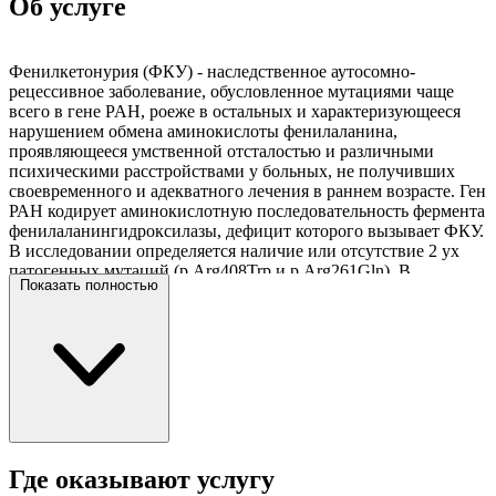
Об услуге
Фенилкетонурия (ФКУ) - наследственное аутосомно-
рецессивное заболевание, обусловленное мутациями чаще
всего в гене PAH, роеже в остальных и характеризующееся
нарушением обмена аминокислоты фенилаланина,
проявляющееся умственной отсталостью и различными
психическими расстройствами у больных, не получивших
своевременного и адекватного лечения в раннем возрасте. Ген
РАН кодирует аминокислотную последовательность фермента
фенилаланингидроксилазы, дефицит которого вызывает ФКУ.
В исследовании определяется наличие или отсутствие 2 ух
патогенных мутаций (p.Arg408Trp и p.Arg261Gln). В
Показать полностью
настоящее время известно более 1040 мутаций в гене РАН, на
территории России распространены следующие мутации:
p.Arg408Trp (50,9%), p.Arg261Gln (5,3%), p.Pro281Leu (3,5%),
IVS12+1G>A (3,1%), IVS10-11G>A (2,6%), и p.Arg158Leu
(2,4%). В данном исследовании определяется наличие или
отсутствие 2 ух патогенных мутаций: p.Arg408Trp
(встречается в 50,9% случаев ФКУ) и p.Arg261Gln
(встречается в 5,3% случаев ФКУ). Рекомендуется
молекулярно-генетическое исследование генов PAH, PTS,
QDPR, GCH1, PCBD, SPR, DNAJC12 всем пациентам с
Где оказывают услугу
подозрением или клинически установленным диагнозом