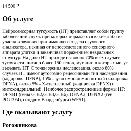
14 500 ₽
Об услуге
Нейросенсорная тугоухость (НТ) представляет собой группу
заболеваний слуха, при которых поражаются какие-либо из
участков звуковоспринимающего отдела слухового
анализатора, начиная от непосредственного сенсорного
аппарата улитки и заканчивая поражением невральных
структур. На долю НТ приходится около 70% всех случаев
тугоухости. писано более 150 генов, мутации в которых могут
вызывать НТ. С точки зрения наследования, около 80%
случаев НТ имеют аутосомно-рецессивный тип наследования
(кодировка DFNB), 15% - аутосомно-доминантный (кодировка
DFNA), около 5% - Х-сцепленный (кодировка DFNX) и
митохондриальный. Наиболее распространенные формы НГ:
DFNB1 (гены GJB2,GJB3,GJB6), DFNA3, DFNX2 (ген
POU3F4), синдром Ваарденбурга (WFS1).
Где оказывают услугу
Рогожникова