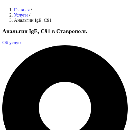
Главная
/
Услуги
/
Анальгин IgE, C91
Анальгин IgE, C91 в Ставрополь
Об услуге