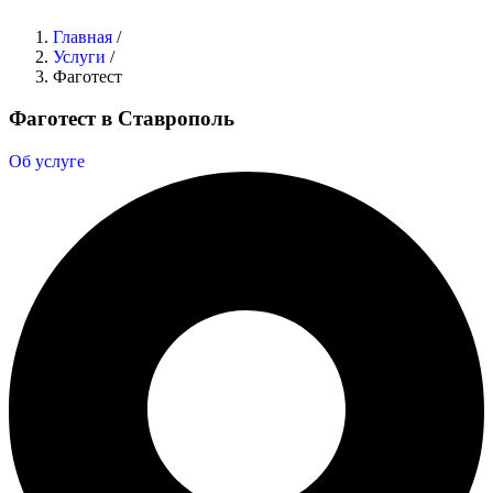
Главная
/
Услуги
/
Фаготест
Фаготест в Ставрополь
Об услуге