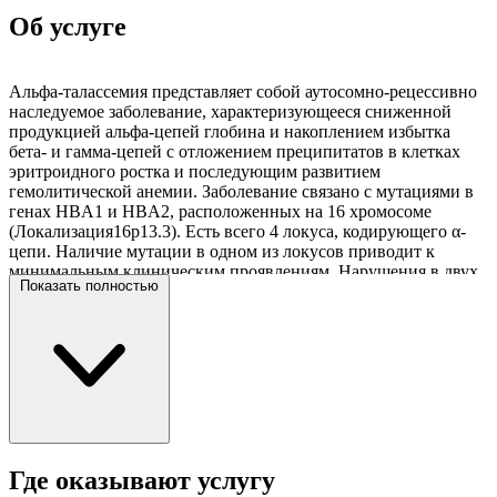
Об услуге
Альфа-талассемия представляет собой аутосомно-рецессивно
наследуемое заболевание, характеризующееся сниженной
продукцией альфа-цепей глобина и накоплением избытка
бета- и гамма-цепей с отложением преципитатов в клетках
эритроидного ростка и последующим развитием
гемолитической анемии. Заболевание связано с мутациями в
генах HBA1 и HBA2, расположенных на 16 хромосоме
(Локализация16p13.3). Есть всего 4 локуса, кодирующего α-
цепи. Наличие мутации в одном из локусов приводит к
минимальным клиническим проявлениям. Нарушения в двух
Показать полностью
локусах выражаются легкой формой анемии. При мутациях в
трех локусах возникает значительное уменьшение продукции
α-глобина. При этом избыточные цепи β-глобина образуют
тетрамеры - гемоглобин Н. Эта форма носит также название
гемоглобинопатии Н. Характер заболевания может
варьироватся от легкой до тяжелой картины гипохромной
микроцитарной анемии. Присутствие мутаций во всех
четырех аллелях альфа-глобина не совместимо с жизнью.
Ребенок с такой патологией погибает внутреутробно или
вскоре после рождения. Из пуповинной крови таких детей
Где оказывают услугу
можно выделить гемоглобин Барта.