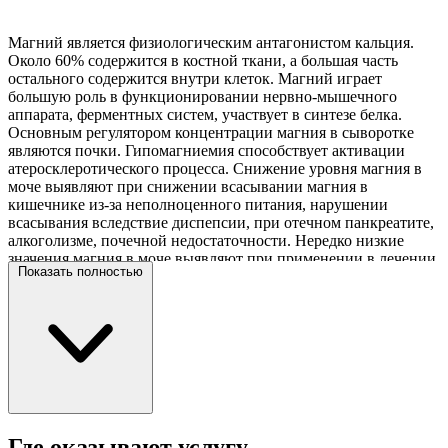
Магний является физиологическим антагонистом кальция.
Около 60% содержится в костной ткани, а большая часть
остального содержится внутри клеток. Магний играет
большую роль в функционировании нервно-мышечного
аппарата, ферментных систем, участвует в синтезе белка.
Основным регулятором концентрации магния в сыворотке
являются почки. Гипомагниемия способствует активации
атеросклеротического процесса. Снижение уровня магния в
моче выявляют при снижении всасывании магния в
кишечнике из-за неполноценного питания, нарушении
всасывания вследствие диспепсии, при отечном панкреатите,
алкоголизме, почечной недостаточности. Нередко низкие
значения магния в моче выявляют при применении в лечении
Показать полностью
препаратов лития, гипотиреозе, лактацидозе, гепатитах,
новообразованиях. Повышенное выведение магния с мочой
развивается вследствие гиперкальциемии, осмотического
диуреза или приема таких препаратов, как петлевые
диуретики, аминогликозиды, циклоспорин. Любые
повреждения канальцев почек приводят к усилению
экскреции магния с мочой. Отношение Mg/креатинин в моче
больных диабетом увеличивается пропорционально тяжести
клинического течения заболевания. Повышенные потери
магния с мочой характерны для синдрома Барттера. Тест
Где оказывают услугу