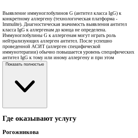
Выявление иммуноглобулинов G (антител класса IgG) к
конкретному аллергену (технологическая платформа -
Immulite). Диагностическая значимость выявления антител
класса IgG к аллергенам до конца не определена.
Иммуноглобулины G к аллергенам могут играть роль
нейтрализующих аллерген антител. После успешно
проведенной АСИТ (аллерген специфической
иммунотерапии) обычно повышается уровень специфических
антител IgG к тому или иному аллергену и при этом
уменьшается выраженность проявления симптомов аллергии.
Показать полностью
В любом случае, выявление определенного уровня антител
класса IgG к аллергену в крови говорит о наличии контакта с
данным аллергеном и ответной реакции иммунной системы
обследуемого на этот контакт. Повышенный уровень антител
подкласса IgG4 к пищевым продуктам, входящих в числе
прочих подклассов в общий пул иммуноглобулинов G может
быть связан с наличием пищевой непереносимости. В связи с
ограниченной диагностической значимостью, назначение и
интерпретация результатов данного теста находятся в
Где оказывают услугу
компетенции лечащего врача.
Рогожникова