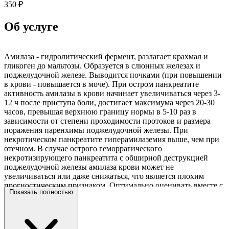
350 ₽
Об услуге
Амилаза - гидролитический фермент, разлагает крахмал и
гликоген до мальтозы. Образуется в слюнных железах и
поджелудочной железе. Выводится почками (при повышении
в крови - повышается в моче). При остром панкреатите
активность амилазы в крови начинает увеличиваться через 3-
12 ч после приступа боли, достигает максимума через 20-30
часов, превышая верхнюю границу нормы в 5-10 раз в
зависимости от степени проходимости протоков и размера
поражения паренхимы поджелудочной железы. При
некротическом панкреатите гиперамилаземия выше, чем при
отечном. В случае острого геморрагического
некротизирующего панкреатита с обширной деструкцией
поджелудочной железы амилаза крови может не
увеличиваться или даже снижаться, что является плохим
прогностическим признаком. Оптимально оценивать вместе с
Показать полностью
липазой. Показания к назначению: патология поджелудочной
железы, заболевания слюнных желез (эпидемический
паротит), муковисцидоз, "острый живот" - для
дифференциальной диагностики. Повышение уровня