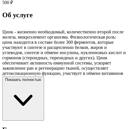
500 ₽
Об услуге
Цинк - жизненно необходимый, количественно второй после
железа, микроэлемент организма. Физиологическая роль:
цинк находится в составе более 300 ферментов, которые
участвуют в синтезе и расщеплении белков, жиров и
углеводов, синтезе и обмене инсулина, нуклеиновых кислот и
гормонов (стероидных, тиреоидных и других). Цинк
обеспечивает активность иммунной системы, ускоряет
заживление ран и регенерацию тканей, осуществляет
детоксикационную функцию, участвует в обмене витаминов
A и Е, находится в структуре и ферментах костной ткани. Тест
Показать полностью
используется при исследовании метаболизма цинка, при
контроле лечения болезни Вильсона-Коновалова цинком.
Повышение содержания цинка: первичная остеосаркома
кости, атеросклероз сосудов, анемия, пищевое отравление,
при назначении пеницилламина. Снижение содержания
цинка: метастатическая карцинома печени, целиакия,
талассемия, лейкемия, лимфома, болезни печени и почек,
ревматоидный артрит, алопеция, гипоальбуминемия,
туберкулез, острый инфаркт миокарда, поражения кожи,