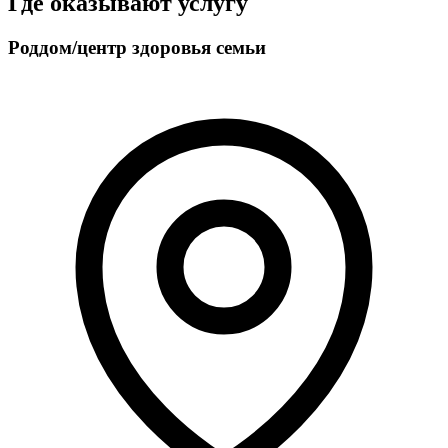
Где оказывают услугу
острый стресс, беременность
Роддом/центр здоровья семьи