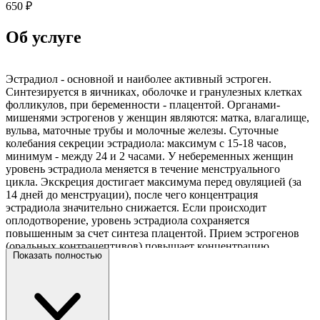
650 ₽
Об услуге
Эстрадиол - основной и наиболее активный эстроген.
Синтезируется в яичниках, оболочке и гранулезных клетках
фолликулов, при беременности - плацентой. Органами-
мишенями эстрогенов у женщин являются: матка, влагалище,
вульва, маточные трубы и молочные железы. Суточные
колебания секреции эстрадиола: максимум с 15-18 часов,
минимум - между 24 и 2 часами. У небеременных женщин
уровень эстрадиола меняется в течение менструального
цикла. Экскреция достигает максимума перед овуляцией (за
14 дней до менструации), после чего концентрация
эстрадиола значительно снижается. Если происходит
оплодотворение, уровень эстрадиола сохраняется
повышенным за счет синтеза плацентой. Прием эстрогенов
(оральных контрацептивов) повышает концентрацию
Показать полностью
эстрадиола в сыворотке крови. Эстрадиол стимулирует
анаболизм, предотвращает потерю кальция из костей,
нормализует уровень холестерина крови, стимулирует
половое созревание девочек, существенно влияет на
процессы, связанные с оплодотворением и рождением.