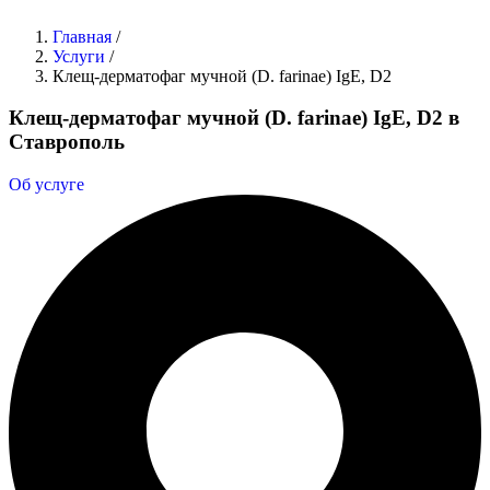
Главная
/
Услуги
/
Клещ-дерматофаг мучной (D. farinae) IgE, D2
Клещ-дерматофаг мучной (D. farinae) IgE, D2 в
Ставрополь
Об услуге