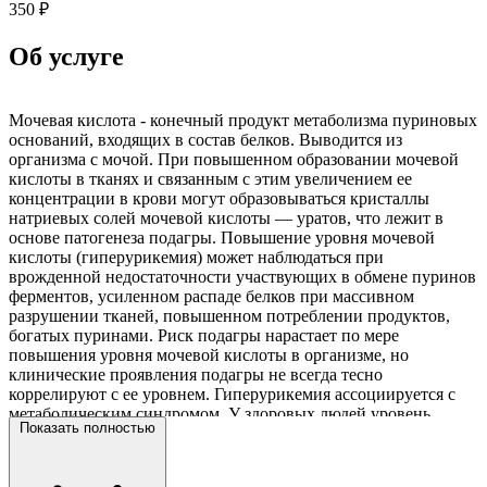
350 ₽
Об услуге
Мочевая кислота - конечный продукт метаболизма пуриновых
оснований, входящих в состав белков. Выводится из
организма с мочой. При повышенном образовании мочевой
кислоты в тканях и связанным с этим увеличением ее
концентрации в крови могут образовываться кристаллы
натриевых солей мочевой кислоты — уратов, что лежит в
основе патогенеза подагры. Повышение уровня мочевой
кислоты (гиперурикемия) может наблюдаться при
врожденной недостаточности участвующих в обмене пуринов
ферментов, усиленном распаде белков при массивном
разрушении тканей, повышенном потреблении продуктов,
богатых пуринами. Риск подагры нарастает по мере
повышения уровня мочевой кислоты в организме, но
клинические проявления подагры не всегда тесно
коррелируют с ее уровнем. Гиперурикемия ассоциируется с
метаболическим синдромом. У здоровых людей уровень
Показать полностью
мочевой кислоты может несколько повышаться при высоком
содержании пуринов в пище. Показания к назначению:
диагностика подагры, выявление причин мочекаменной