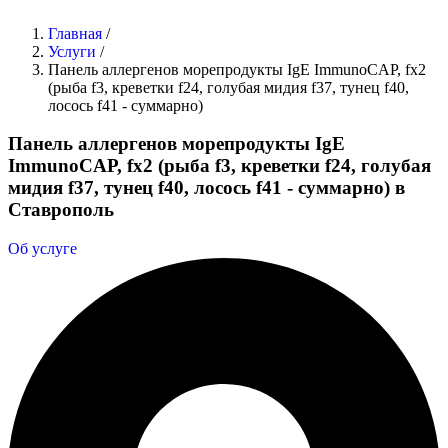
Главная
/
Услуги
/
Панель аллергенов морепродукты IgE ImmunoCAP, fx2
(рыба f3, креветки f24, голубая мидия f37, тунец f40,
лосось f41 - суммарно)
Панель аллергенов морепродукты IgE
ImmunoCAP, fx2 (рыба f3, креветки f24, голубая
мидия f37, тунец f40, лосось f41 - суммарно) в
Ставрополь
Об услуге