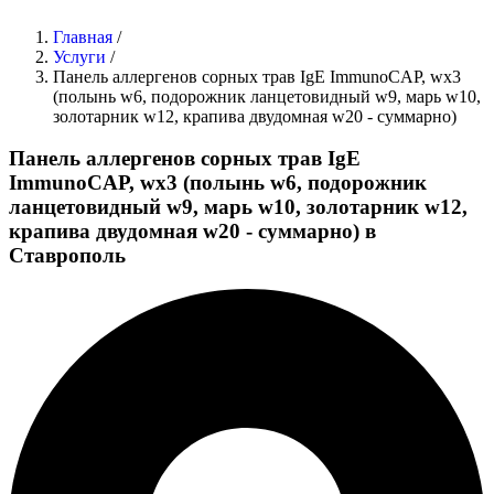
Главная
/
Услуги
/
Панель аллергенов сорных трав IgE ImmunoCAP, wx3
(полынь w6, подорожник ланцетовидный w9, марь w10,
золотарник w12, крапива двудомная w20 - суммарно)
Панель аллергенов сорных трав IgE
ImmunoCAP, wx3 (полынь w6, подорожник
ланцетовидный w9, марь w10, золотарник w12,
крапива двудомная w20 - суммарно) в
Ставрополь