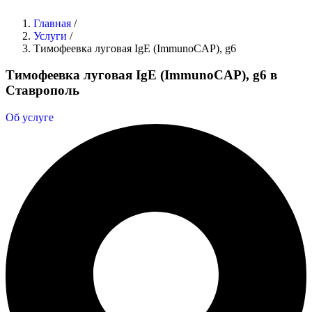
Главная
/
Услуги
/
Тимофеевка луговая IgE (ImmunoCAP), g6
Тимофеевка луговая IgE (ImmunoCAP), g6 в
Ставрополь
Об услуге